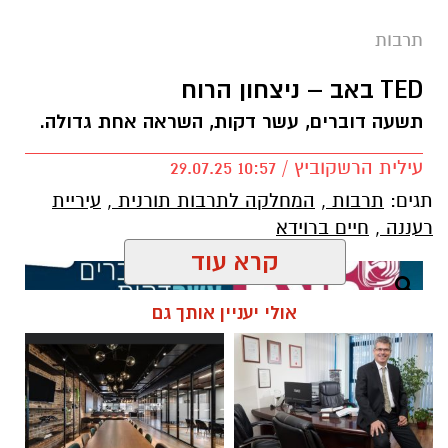
ומאיירות ישראליים.
תרבות
TED באב – ניצחון הרוח
תשעה דוברים, עשר דקות, השראה אחת גדולה.
עילית הרשקוביץ / 10:57 29.07.25
תגים:
תרבות
,
המחלקה לתרבות תורנית
,
עיריית
רעננה
,
חיים ברוידא
קרא עוד
אולי יעניין אותך גם
חנלה ושמלת השבת, רחל קנופ
האיורים מעניקים פרשנות חדשנה לסיפורי ילדות
אהובים מהארץ ומהעולם, ביניהם דון קישוט, מרי
פופינס, כיפה אדומה, זהבה ושלושת הדובים, הדייג