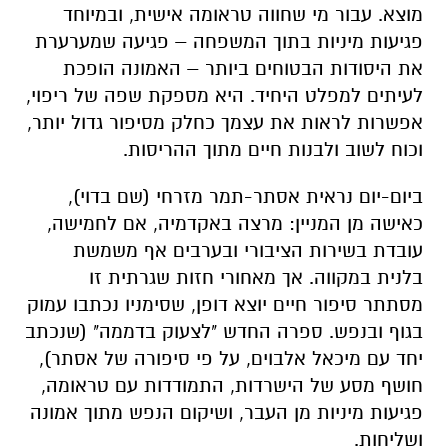
מוצא. עבור מי שחווה טראומה אישית, ובמיוחד
פגיעות מיניות בתוך המשפחה – פגיעה שמערערת
את היסודות הבטוחים ביותר – האמונה הופכת
לעיתים למפלט היחיד. היא מספקת שפה של ריפוי,
אפשרות לראות את עצמך כחלק מסיפור גדול יותר,
וכוח לשוב ולבנות חיים מתוך ההריסות.
ביום-יום נראית אסתר-תמר מזרחי (שם בדוי),
כאישה מן המניין: מרצה באקדמיה, אם לחמישה,
עובדת בשירות הציבורי ובערבים אף משמשת
בלנית במקווה. אך מאחורי חזות שגרתית זו
מסתתר סיפור חיים יוצא דופן, שסימניו נכתבו עמוק
בגוף ובנפש. ספרה החדש "לצעוק בדממה" (שנכתב
יחד עם מיכאל אלבוים, על פי סיפורה של אסתר),
חושף מסע של הישרדות, התמודדות עם טראומה,
פגיעות מיניות מן העבר, ושיקום הנפש מתוך אמונה
ושליחות.