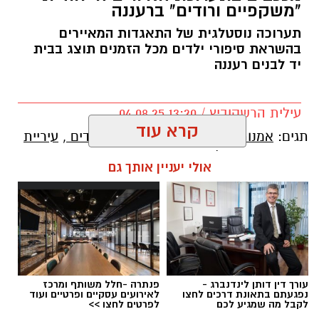
"משקפיים ורודים" ברעננה
תערוכה נוסטלגית של התאגדות המאיירים
בהשראת סיפורי ילדים מכל הזמנים תוצג בבית
יד לבנים רעננה
עילית הרשקוביץ / 13:20 04.08.25
קרא עוד
תגים:
אמנות
,
גלריית אמנות
,
סיפורי ילדים
,
עיריית
רעננה
,
בית יד לבנים רעננה
אולי יעניין אותך גם
עיריית רעננה, בשיתוף התאגדות המאיירים
הישראלית, משיקה את ״משקפיים ורודים״,
תערוכת איורים חדשה וייחודית, שתוצג בין
התאריכים 7.9 – 8.8 בגלריה בבית יד לבנים רעננה.
התערוכה, שאצרה תמי סינר, מציעה חוויה
אסקפיסטית ונוסטלגית לעולם הדמיון של ספרות
עורך דין דותן לינדנברג -
פנתרה -חלל משותף ומרכז
נפגעתם בתאונת דרכים לחצו
לאירועים עסקיים ופרטיים ועוד
הילדים, דרך איורים מקוריים של 28 מאיירים
לקבל מה שמגיע לכם
לפרטים לחצו >>