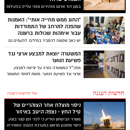
את ההתרגשות על פניו של אריה,
במגן דוד אדום מזהירים מפני עלייה בפעילות
הסברתי לו על העבודה ועל כלל
הנחשים עם התחממות מזג האוויר ותחילת
מערכות הרכבת, ואני שמח
עונת הקיץ. מתחילת השנה ועד היום (24.5),
“החוג ממש מחייה אותי”: האמנות
שהצלחנו להגשים לו את החלום."
העניקו צוותי מד"א טיפול רפואי ל־49 בני אדם
שהפכה למרחב של התמודדות
שהוכשו מנחשים ברחבי הארץ — מהם 46
עבור אימהות שכולות ברעננה
במצב קל, אדם אחד במצב בינוני ושניים
יש כאב שקשה להסביר במילים. לפעמים גם
במצב קשה.
שנים אחרי האובדן, הלב מחפש דרך אחרת
לפרוק, לזכור ולהחזיק את מה שנשאר. עבור
המשטרה יוצאת למבצע ארצי נגד
אימהות שכולות רבות, הדרך הזו עוברת דרך
פשיעת הנוער
היצירה, דרך צבע, חימר, זכוכית או פסיפס,
מפכ״ל המשטרה הורה על יציאה למבצע
שמאפשרים לבטא רגשות שלפעמים אי אפשר
ארצי נגד פשיעת הנוער: מאות לוחמי המשמר
לומר בקול
הלאומי של מג״ב, תגבור כוחות בשטח, פריסה
רחבה במוקדי חיכוך ופעילות ממוקדת נגד
חדשות רעננה
מחוללי פשיעה
עוד חדשות רעננה
ניסוי מוצלח אחר הצוהריים של
טיל החץ - נצפה היטב באיזור
משרד הביטחון הודיע כי לפני זמן קצר בוצע
ניסוי מתוכנן מראש במערכת ההגנה האווירית