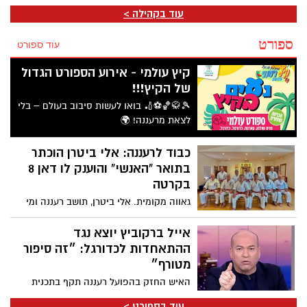
עוד בקהילה >
ספורט
עוד ספורט
קיץ עולמי - אירוע הספורט הגדול
של הקיץ!!!
🎾🥋🏀⚽🏏 בואו לעשות סיבוב בעולם – בלי
לצאת מרעננה! 🌍
כבוד לרעננה: אלי ביטרן הוכתר
בתואר “האנשי” והוענק לו דאן 8
בקרטה
גאווה מקומית. אלי ביטרן, תושב רעננה ומי
שעומד בראש הדוג’ו המקומי, זכה לאחרונה
לאחד העיטורים הגבוהים ביותר בעולם
אייל ברקוביץ יוצא נגד
אומנויות הלחימה
ההתאחדות לכדורגל: ״זה סיפור
מטורף״
האיש החזק בהפועל רעננה תקף בתכנית
הספורט ב־103FM את ההתאחדות, מכיוון
עוד בספורט >