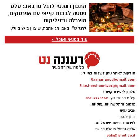
מתכון לפוקאצ'ה עמוקה וזהובה עם נקניקיות
מתכון רומנטי לרגל טו באב: סלט
בראטוורסט, בצל מקורמל וטימין - מנה
פסטה לבבות קייצי עם אפרסקים,
עשירה ומרשימה שמשלבת בצק אוורירי,
מוצרלה ובזיליקום
נקניקיות עסיסיות, בצלים מתקתקים, עלי
לרגל ט״ו באב, חג אהבה, שיצוין ב 29 ביולי,
טימין טריים ושמן זית. התוצאה היא ארוחה
המותג האיטלקי ברילה משיק במהדורה
שלמה חמה ומשביעה שמגישים ישר מהתבנית
עוד בפנאי ואוכל >
מוגבלת, פסטה בצורת לבבות, ומציע מתכון
למרכז השולחן.
טעים, קליל ורומנטי שנועד להפוך את
הארוחה למחווה קטנה של אהבה: סלט
פסטה לבבות קיצי עם אפרסקים, מוצרלה
ובזיליקום – שילוב מושלם של פסטה עם
הודעות לאתר ניתן לשלוח במייל :
פירות קיץ עסיסיים, עגבניות שרי צבעוניות,
Raanananet@gmail.com
מוצרלה טרייה ועשבי תיבול רעננים. התוצאה
Elite.hershcovitz01@gmail.com
היא מנה מרעננת, חגיגית ומלאת צבע,
טלפון ליצירת קשר :
המתאימה במיוחד לערב רומנטי של קיץ
052-2995669
עילית הרשקוביץ
ישראלי.
פרסום והתקשרויות עסקיות:
אביב נקש
דורון צנטנר
לפרסום ברשת ישראל נט
אלדה נתנאל מנהלת הרשת
elda@isnet.co.il