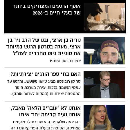
אותנו להתאים את איך שאנחנו מתייחסים
אוסף הרגעים המצחיקים ביותר
לאבל. "אדם אבל הולך לצחוק שוב ולחייך
של בעלי חיים ב-2026
שוב", היא אומרת. "הם הולכים לנוע קדימה,
אבל זה לא אומר שהם התקדמו הלאה".
נוריה בן ארצי, ובנו של הרב ניר בן
ארצי, מעלה בסרטון מרגש במיוחד
את סוגיית גיוס החרדים לצה"ל
צפו בסרטון ושתפו
האם בתי ספר הורגים יצירתיות?
סר קן רובינסון מציג טיעון משעשע ומרגש עד
עמקי הנשמה בזכות יצירת מערכת חינוך
המטפחת יצירתיות (במקום לערער אותה).
אנחנו לא "עוברים הלאה" מאבל,
אנחנו נעים קדימה יחד איתו
בהרצאה שלעתים היא שוברת לב ולעתים
מצחיקה, הסופרת ובעלת הפודקאסט נורה