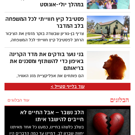
מטאורים רבים מנקודה אחת בשמי הלילה.
במהלך יולי-אוגוסט
השנה המטר מגיע לשיאו באמצע אוגוסט בין
קרן קימת לישראל תקיים במהלך הקיץ את
התאריכים 09-14 באוגוסט 2026.
פסטיבל קיץ חווייתי לכל המשפחה
פסטיבל "גיבורי על קק"ל", פעילות לכל
המשפחה שתתקיים בעשרות ערים ורשויות
בלב המדבר
מקומיות ברחבי הארץ. האירועים יתקיימו
צריף בן-גוריון שבשדה בוקר מזמין את הציבור
ללא עלות, בהרשמה מראש בלבד, ויציעו
הרחב לפסטיבל קיץ חווייתי לכל המשפחה,
לילדים ולהורים פעילות סביב עולמות הטבע,
מסע אל חייו של דוד בן-גוריון ("הזקן")
הסביבה, היצירה והקהילה.
באמצעות פעילויות גוף-נפש, יצירה, סיורים
בני נוער בודקים את מדד הקרינה
והרצאות, בלב המדבר.
באיפון כדי להשתזף ומסכנים את
בריאותם
הם פותחים את אפליקציית מזג האוויר,
מחפשים את שעות ה־UV הגבוהות ביותר
עוד בלייף סטייל >
ויוצאים לשמש כדי “להשיג צבע” ד"ר להבית
אקרמן מומחית לרפואת עור מזהירה: "הטרנד
הבלוגים
עוד הבלוגים
הוויראלי החדש ברשתות החברתיות עלול
להוביל לנזק בלתי הפיך לעור ולהעלות את
הלב נשבר – אבל החיים לא
הסיכון לסרטן עור מסוג מלנומה".
חייבים להישבר איתו
בשלב כלשהו בחיינו, כמעט כל אחד מאיתנו
יחווה שברון לב. דמיינו עד כמה הדברים היו