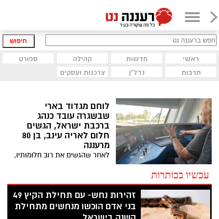
חיפוש
ראשי
חדשות
קהילה
ספורט
תרבות
נדל"ן
צרכנות ועסקים
לוחם מגדוד בארי
שבשגרה עובד כנהג
ברכבת ישראל, הגשים
חלום לאריה עינב, בן 80
מרעננה
לאחר שהגשים את רוב חלומותיו,
רכבת ישראל הגשימה לאריה
עינב, בן 80 מרעננה, חלום אחד
עכשיו בכותרות
נוסף - לנסוע בקטר של רכבת
ישראל. מי שליווה אותו היה נהג
זהירות נחש- עם תחילת הקיץ 49
הרכבת אורן דה פז, שחזר
בני אדם הוכשו מנחשים מתחילת
לאחרונה מסבב מילואים חמישי
השנה בישראל
וכבר מתכונן לסבב הבא: "זיהיתי