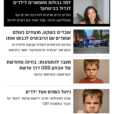
למה גבולות מאפשרים לילדים
לגדול בביטחון?
הורים רבים מגיעים להדרכת הורים עם
קונפליקט פנימי: מצד אחד הם רוצים להיות
רגישים, מכילים ולאפשר לילדים שלהם חופש,
מצד שני, הם מרגישים שהבית יצא משליטה,
עובדים בשקט, מנצחים בעולם
שיש יותר מדי מאבקים, עייפות, צעקות
וצועדים עם הרובוטים לכבוש אותו
ותחושת חוסר אונים.
בתיכון הנדסאים לומדת קבוצת תלמידים
הנקראת "נבחרת הרובוטיקה" אשר בזכותם
השם "הרצליה" גם בשפות זרות, כשם נרדף
לאיכות, חוכמה ומקצועיות. מצמיחים איכות
מעבר להתנהגות: בחינה מחודשת
של אבחון ODD דרך עדשת
הטראומה והוויסות הרגשי
ניהול כעסים אצל ילדים
מבט פסיכולוגי-מדעי ויישום שיטת “הנמר על
העץ” במסגרת CBT