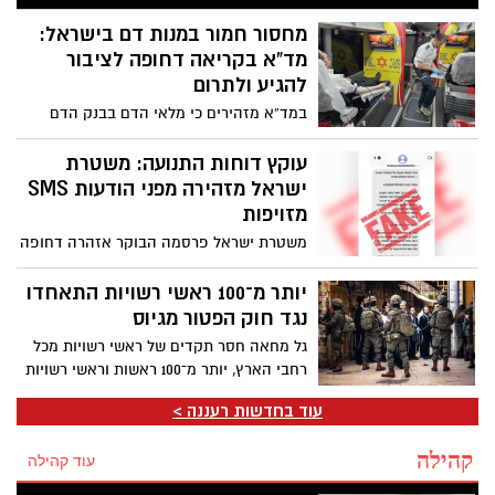
“חץ”, בשיתוף צה”ל והתעשייה האווירית.
בשלב זה לא נמסרו פרטים נוספים על מהות
מחסור חמור במנות דם בישראל:
הניסוי או תוצאותיו, אך במשרד הביטחון ציינו
מד”א בקריאה דחופה לציבור
כי מידע נוסף יפורסם במהלך השעות
להגיע ולתרום
הקרובות
במד”א מזהירים כי מלאי הדם בבנק הדם
הלאומי נמצא ברמה נמוכה ומדאיגה, בעוד
הצורך במנות דם עבור חולי סרטן, יולדות,
עוקץ דוחות התנועה: משטרת
פצועי תאונות דרכים, פצועי צה”ל ומטופלים
ישראל מזהירה מפני הודעות SMS
נוספים נמשך ללא הפסקה
מזויפות
משטרת ישראל פרסמה הבוקר אזהרה דחופה
לנהגים ולכלל הציבור, בעקבות גל הודעות
טקסט (SMS) כוזבות המתחזות לדרישת
יותר מ־100 ראשי רשויות התאחדו
תשלום ממרכז קנסות התנועה. המטרה: גניבת
נגד חוק הפטור מגיוס
פרטי אשראי ומידע אישי.
גל מחאה חסר תקדים של ראשי רשויות מכל
רחבי הארץ, יותר מ־100 ראשות וראשי רשויות
חתמו על גילוי דעת משותף הקורא לעצור את
עוד בחדשות רעננה >
החקיקה שתאפשר, לדבריהם, השתמטות
משירות צבאי ותפגע בעקרון השוויון בנטל.
קהילה
עוד קהילה