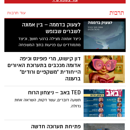
שקבוצתו לא תוכל לשחק באצטדיון רמת גן
בשל הופעות של עומר אדם ואייל גולן
תרבות
עוד תרבות
לצעוק בדממה – בין אמונה
לשברים שבנפש
כיצד אמונה מצילה ברגעי חושך, וכיצד
מתמודדים עם פגיעות בתוך המשפחה
דון קישוט, מרי פופינס וכיפה
אדומה מככבים בתערוכת האיורים
הייחודית "משקפיים ורודים"
ברעננה
תערוכה נוסטלגית של התאגדות המאיירים
TED באב – ניצחון הרוח
בהשראת סיפורי ילדים מכל הזמנים תוצג
בבית יד לבנים רעננה
תשעה דוברים, עשר דקות, השראה אחת
גדולה.
פתיחת תערוכה חדשה