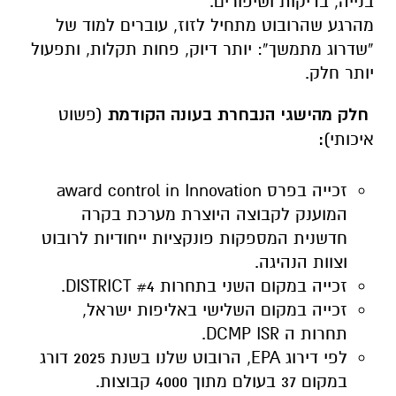
בנייה, בדיקות ושיפורים.
מהרגע שהרובוט מתחיל לזוז, עוברים למוד של
“שדרוג מתמשך”: יותר דיוק, פחות תקלות, ותפעול
יותר חלק.
חלק מהישגי הנבחרת בעונה הקודמת
(פשוט
איכותי)
:
זכייה בפרס
award control in Innovation
המוענק לקבוצה היוצרת מערכת בקרה
חדשנית המספקות פונקציות ייחודיות לרובוט
וצוות הנהיגה.
זכייה במקום השני בתחרות #4
DISTRICT
.
זכייה במקום השלישי באליפות ישראל,
תחרות ה
DCMP ISR
.
לפי דירוג
EPA
, הרובוט שלנו בשנת 2025 דורג
במקום 37 בעולם מתוך 4000 קבוצות.