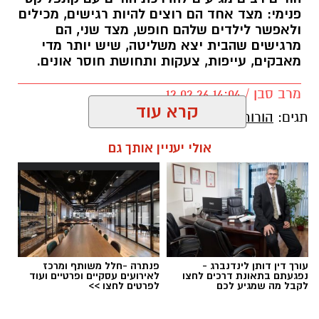
פנימי: מצד אחד הם רוצים להיות רגישים, מכילים
ולאפשר לילדים שלהם חופש, מצד שני, הם
מרגישים שהבית יצא משליטה, שיש יותר מדי
מאבקים, עייפות, צעקות ותחושת חוסר אונים.
מרב סבן / 14:04 12.02.26
קרא עוד
תגים:
הורות
,
חינו
,
הצבת גבולות
אולי יעניין אותך גם
עורך דין דותן לינדנברג -
פנתרה -חלל משותף ומרכז
נפגעתם בתאונת דרכים לחצו
לאירועים עסקיים ופרטיים ועוד
לקבל מה שמגיע לכם
לפרטים לחצו >>