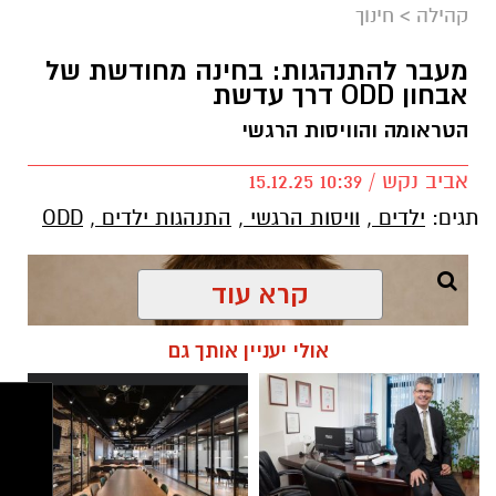
קהילה
>
חינוך
מעבר להתנהגות: בחינה מחודשת של
מרב סבן
אבחון ODD דרך עדשת
בדיוק בנקודה הזו עולה שאלת הגבולות בהורות.
הטראומה והוויסות הרגשי
לא כטכניקה, אלא כתפיסת עולם הורית.
אביב נקש / 10:39 15.12.25
גבולות בהורות לא נועדו לשלוט בילדים, אלא
תגים:
ילדים
,
וויסות הרגשי
,
התנהגות ילדים
,
ODD
לאפשר להם להרגיש בטוחים בתוך עולם שיש בו
מבוגר שמוביל את ההורות.
קרא עוד
גבולות בהורות דרך הדימוי של ים ובריכה
דמיינו רגע שני מצבים: שחייה בים פתוח, לעומת
אולי יעניין אותך גם
שחייה בבריכה.
בים, גם אם המים יפים והחוויה מרגשת, יש
חוסר ודאות: איפה העומק, מאיפה יגיע הגל