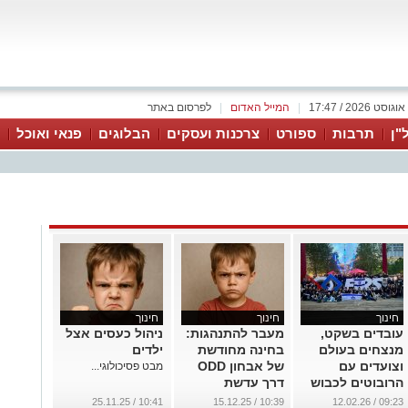
|
המייל האדום
|
לפרסום באתר
"ן
תרבות
ספורט
צרכנות ועסקים
הבלוגים
פנאי ואוכל
חינוך
חינוך
חינוך
עובדים בשקט,
מעבר להתנהגות:
ניהול כעסים אצל
מנצחים בעולם
בחינה מחודשת
ילדים
וצועדים עם
של אבחון ODD
מבט פסיכולוגי...
הרובוטים לכבוש
דרך עדשת
אותו
...
10:41 / 25.11.25
10:39 / 15.12.25
09:23 / 12.02.26