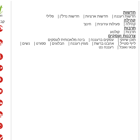
חדשות
חדשות רעננה
חדשות ארציות
חדשות נדל"ן
פלילי
קהילה
קבו
קהילה
פעילות עירונית
חינוך
תרבות
תרבות
קולנוע
צרכנות ועסקים
תוכן שיווקי
עסקים ברעננה
בינה מלאכותית לעסקים
לייף סטייל
אהבנו ברשת
מגזין רעננה
הבלוגים
ספורט
נשים
פנאי ואוכל
רעננה נט