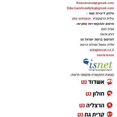
Raanananet@gmail.com
Elite.hershcovitz01@gmail.com
טלפון ליצירת קשר :
052-2995669
עילית הרשקוביץ
פרסום והתקשרויות עסקיות:
אביב נקש
דורון צנטנר
לפרסום ברשת ישראל נט
אלדה נתנאל מנהלת הרשת
elda@isnet.co.il
0507870908
קבוצת התקשורת ומקומוני הרשת: