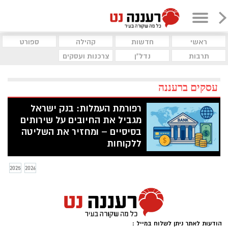
ראשי
חדשות
קהילה
ספורט
תרבות
נדל"ן
צרכנות ועסקים
עסקים ברעננה
רפורמת העמלות: בנק ישראל
מגביל את החיובים על שירותים
בסיסיים – ומחזיר את השליטה
ללקוחות
לכתבנו ברעננה נט נודע כי הפיקוח על
הבנקים בבנק ישראל פרסם היום את עיקרי
2025
2026
הרפורמה החדשה בעמלות הנגבות ממשקי
בית ועסקים קטנים. הרפורמה צפויה לשנות
את כללי המשחק – ולהוזיל משמעותית את
העלויות הכרוכות בניהול חשבון בנק.
הודעות לאתר ניתן לשלוח במייל :