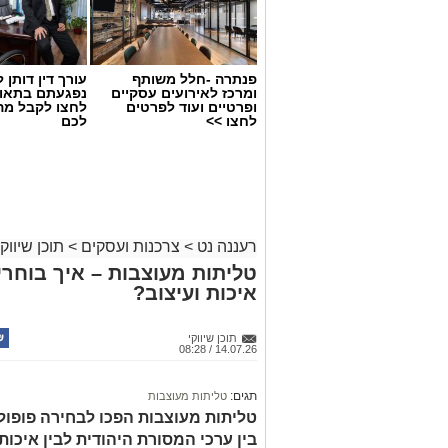
פנתרה -חלל משותף
עורך דין דותן ל
ומרכז לאירועים עסקיים
נפגעתם בתאונ
ופרטיים ועוד לפרטים
לחצו לקבל מה
לחצו >>
לכם
רעננה נט
>
צרכנות ועסקים
>
תוכן שיווקי
טליתות מעוצבות – איך בוחר
איכות ועיצוב?
תוכן שיווקי
14.07.26 / 08:28
תגים:
טליתות מעוצבות
טליתות מעוצבות הפכו לבחירה פופו
בין ערכי המסורת היהודית לבין איכות