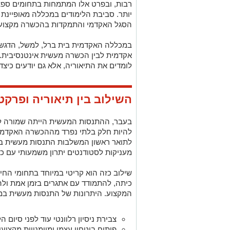
רבות, ובפרט אלו המתמחות בתחומים ספצי
יותר. סביבת הלימודים במכללה מאופיינת ל
הסגל האקדמי והתמקדות בהכשרה מקצוע
במכללה האקדמית בית ברל, למשל, הדגש המ
אקדמית לבין הכשרה מעשית אינטנסיבית.
לומדים את התיאוריה, אלא גם יודעים כיצ
השילוב בין תיאוריה ופרקט
בעבר, ההתנסות המעשית הייתה שמורה לסו
להיות חלק בלתי נפרד מההכשרה האקדמית 
לתואר ראשון המשלבות התנסות מעשית בשט
מעניקות לסטודנטים יתרון משמעותי עם כ
שילוב כזה הוא קריטי במיוחד בתחומי החי
כיתה, להתמודד עם אתגרים בזמן אמת ולה
המקצוע. היתרונות של התנסות מעשית במ
צבירת ניסיון רלוונטי עוד לפני סיום הל
פיתוח ביטחון עצמי ומיומנויות מקצועי