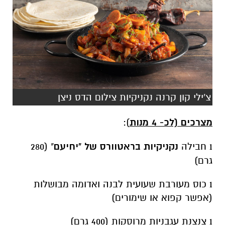
צ'ילי קון קרנה נקניקיות צילום הדס ניצן
מצרכים (לכ- 4 מנות
):
1 חבילה
נקניקיות בראטוורס של "יחיעם
" (280
גרם)
1 כוס מעורבת שעועית לבנה ואדומה מבושלות
(אפשר קפוא או שימורים)
1 צנצנת עגבניות מרוסקות (400 גרם)