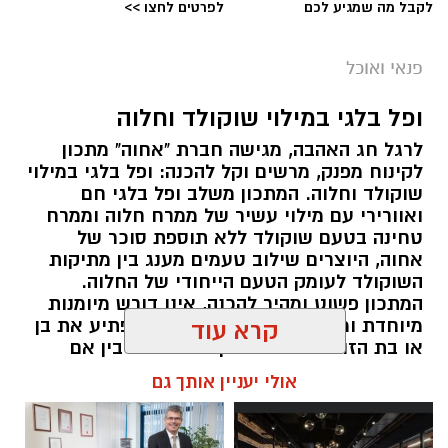
לקבל מה שמגיע לכם
לפרטים לחצו >>
פנאי ואוכל
ופל בלגי במילוי שוקולד וחלוה
לרגל חג האהבה, מגישה חברת "אחוה" מתכון
לקינוח מפנק, מרשים וקל להכנה: ופל בלגי במילוי
שוקולד וחלוה. המתכון משלב ופל בלגי חם
ואוורירי עם מילוי עשיר של ממרח חלוה וממרח
טחינה בטעם שוקולד ללא תוספת סוכר של
אחוה, היוצרים שילוב טעמים מענג בין מתיקות
השוקולד לעומק הטעם הייחודי של החלוה.
המתכון פשוט ומהיר להכנה, אינו דורש מיומנות
מיוחדת ומתאים לכל מי שמעוניין להפתיע את בן
קרא עוד
או בת הזוג במחווה מתוקה ומיוחדת. בין אם
מדובר בארוחת בוקר מפנקת, קינוח לארוחה
אולי יעניין אותך גם
רומנטית או פינוק זוגי בסוף היום, הוופל הבלגי
בטעם שוקולד וחלוה יהפוך כל רגע לחגיגה של
אהבה. ט"ו באב שמח!