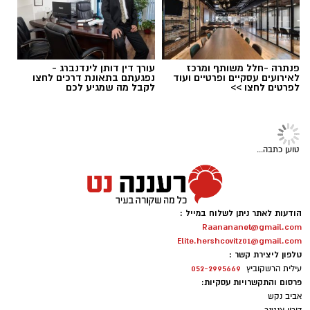
אלדה נתנאל / 09:09 26.07.26
תגים:
ופל בלגי במילוי שוקולד וחלוה
פנתרה -חלל משותף ומרכז
עורך דין דותן לינדנברג -
לאירועים עסקיים ופרטיים ועוד
נפגעתם בתאונת דרכים לחצו
לפרטים לחצו >>
לקבל מה שמגיע לכם
פנאי ואוכל
מתכון לפאי לימון אמריקאי מפורסם
הגרסה ביתית מוצלחת של Atlantic Beach Pie
– פאי לימון אמריקאי מפורסם עם תחתית
מלוחה-מתוקה מקרקרים, קרם לימון עשיר
וקצפת. זהו אחד הקינוחים האהובים ביותר של
הקיץ
מערכת האתר / 09:33 23.07.26
קרא עוד
ופל בלגי במילוי שוקולד וחלוה צילום הדס ניצן
תגים:
פאי לימון אמריקאי מפורסם