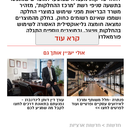
בתשעה סניפי רשת "מרכז ההחלקות", מזהיר
משרד הבריאות מפני שימוש במוצרי החלקה
ושמפו שאינם רשומים כחוק. בחלק מהמוצרים
נמצאה חומצה גליאוקסילית האסורה לשימוש
בהחלקות שיער, ובמוצרים נוספים התגלה
פורמאלדהיד - חומר המוגדר כמסרטן
קרא עוד
מנהל האתר / 08:59 07.08.26
אולי יעניין אותך גם
תגים:
משרד הבריאות
,
חומרים מסוכנים
,
מרכז
ההחלקות
פנתרה -חלל משותף ומרכז
עורך דין דותן לינדנברג -
לאירועים עסקיים ופרטיים ועוד
נפגעתם בתאונת דרכים לחצו
לפרטים לחצו >>
לקבל מה שמגיע לכם
חדשות
>
חדשות ארציות