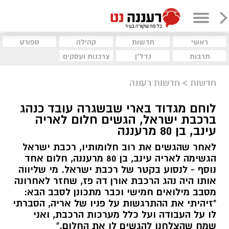
ראשי
חדשות
קהילה
ספורט
תרבות
נדל"ן
צרכנות ועסקים
חדשות
>
חדשות רעננה
לוחם מגדוד בארי שבשגרה עובד כנהג
ברכבת ישראל, הגשים חלום לאריה
עינב, בן 80 מרעננה
לאחר שהגשים את רוב חלומותיו, רכבת ישראל
הגשימה לאריה עינב, בן 80 מרעננה, חלום אחד
נוסף - לנסוע בקטר של רכבת ישראל. מי שליווה
אותו היה נהג הרכבת אורן דה פז, שחזר לאחרונה
מסבב מילואים חמישי וכבר מתכונן לסבב הבא:
"זיהיתי את ההתרגשות על פניו של אריה, הסברתי
לו על העבודה ועל כלל מערכות הרכבת, ואני
שמח שהצלחנו להגשים לו את החלום."