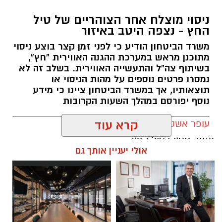
ניסוי מוצלח אחר הצוהריים של טיל
החץ - נצפה היטב באיזור
משרד הביטחון הודיע כי לפני זמן קצר בוצע ניסוי
מתוכנן מראש במערכת ההגנה האווירית “חץ”,
צילומים: משרד הבריאות
בשיתוף צה”ל והתעשייה האווירית. בשלב זה לא
נמסרו פרטים נוספים על מהות הניסוי או
משרד הבריאות פרסם אזהרה לציבור מפני שימוש
תוצאותיו, אך במשרד הביטחון ציינו כי מידע
נוסף יפורסם במהלך השעות הקרובות
במוצרי שיער נוספים שנתפסו במסגרת מבצע
פיקוח שנערך בתשעה סניפי רשת "מרכז
עופר אשטוקר / 08:20 06.08.26
קרא עוד
ההחלקות".
תגים:
ניסוי בטיל החץ
אולי יעניין אותך גם
האזהרה מתפרסמת לאחר שבדיקות מעבדה
הושלמו לכלל המוצרים שנאספו במהלך המבצע,
ובהמשך להודעת משרד הבריאות שפורסמה בחודש
יולי.
בין המוצרים שנמצאו ואינם רשומים במאגרי משרד