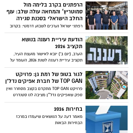
הרפתנים בקרב בלימה מול
סמוטריץ׳ והמחאה עולה שלב: ענף
החלב הישראלי בסכנת סגירה
רפתני ישראל נערכים לשבוע דרמטי: בקרוב
יוכרע עתידו של ענף החלב הישראלי
והרפתנים זועקים: במחאה להסרת קידומה
הודעת עיריית רעננה בנושא
של רפורמת החלב שמוביל סמוטריץ׳: אל
תקציב 2026
תיתן יד להפקרת אדמות הלאום בשם חיסכון
הערב, (יום ב') יובא לאישור מועצת העיר,
של כמה שקלים בעוד שר האוצר מנופף
תקציב עיריית רעננה לשנת 2026, העומד על
בהוזלת מחירים, הרפתנים מזהירים: מאחורי
סך 1.173 מיליארד ₪
המילה "רפורמה" מסתתר חיסול של 400
לגור בטופ של רמת גן: פרויקט
רפתות והפקרת החלב למדינות עוינות. בכיר
TOP GAN של חברת אפיקים נדל"ן
בענף: "זהו גזר דין מוות להתיישבות. במקום
שבו לא תהיה חקלאות לא יהיה גבול״.
פרויקט TOP GAN מתקדם בקצב מסחרר ואין
ספק שאפיקים נדל״ן מציבה לנו סטנדרט
גבוה של התחדשות ברמת גן
בחירות 2026
מאמר דעה על הנושאים שיעמדו במרכז
הבחירות הבאות