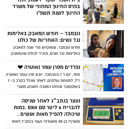
לשלושה ילדים צעירים ובהריון ללידתה
בפרס החינוך המחוזי של משרד
הרביעית, הגיעה לבית החולים לפני מספר
החינוך לשנת תשפ"ו
ימים אך הליך הלידה השגרתי הפך בן רגע
לאירוע חירום שהסתיים במותה.
נובמבר – חודש המאבק באלימות
נגד נשים: האחריות של כולנו
חודש נובמבר, שמוקדש מדי שנה למאבק
באלימות נגד נשים, מזכיר לכולנו שהמאבק
הזה איננו נחלתן של נשים בלבד. לגברים
בישראל יש תפקיד חשוב לא מתוך אשמה,
נפרדים מסרן עומר נאוטרה 💔
אלא מתוך אחריות חברתית ומוסרית.
מחר, יום ו' 7 בנובמבר, יובא סרן עומר נאוטרה
האחריות לזהות, לעצור ולפעול לפני שמילה
ז"ל, למנוחת עולמים, לאחר שנפל בקרב ב- 7
הופכת למכה, ולפני שמתח הופך לאסון. גורמי
באוקטובר וגופתו הושבה השבוע משבי
המקצוע מזהירים כי שנתיים של מצב חירום
החמאס.
לאומי ולחימה מתמשכת יצרו קרקע פורייה
נעצר בנתב״ג לאחר שניסה
לאלימות בתוך הבית. מילואים ממושכים,
להבריח 6 ליטר סם אונס .כמות
פיטורים, חרדות ומתח כלכלי כל אלה מגבירים
שיכולה להפיל מאות אנשים .
את הסיכון לאלימות במשפחה, והזינוק
הדרמטי בכמות כלי הנשק במרחב האזרחי
מטורף! בן 50 מאשדוד נעצר בנתב"ג לאחר
מעלה עוד יותר את רמת הסכנה.
שניסה להבריח לארץ 6 ליטר של סם אונס.