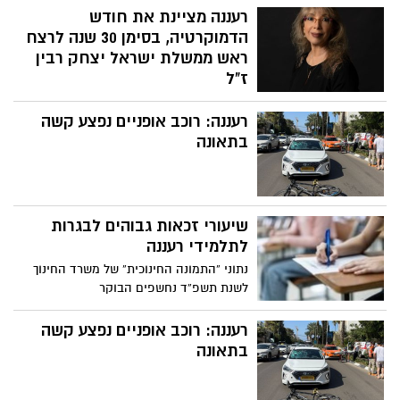
מדובר בכמות גדולה מאוד של סם אונס, ממנו
רעננה מציינת את חודש
מספיקה כמות זעירה כדי להכניס למשקה של
הדמוקרטיה, בסימן 30 שנה לרצח
אישה או גבר ולגרום למצב של איבוד חושים.
ראש ממשלת ישראל יצחק רבין
מפחיד לדעת כמה נשים וצעירות היו נופלו
ז"ל
כקורבן אם הסם החשוד היה מצליח להחדיר
לאורך חודש נובמבר יתקיימו בעיר שלל
את הסם לארץ
רעננה: רוכב אופניים נפצע קשה
אירועים בסימן ערכי הדמוקרטיה וחופש
הביטוי, בהם אירוע "שרים לזכרו" לזכר יצחק
בתאונה
רבין, בהשתתפות מירי אלוני, דורית ראובני
וטל סונדק, ביום ג' 4.11.25, בהיכל התרבות יד
לבנים
שיעורי זכאות גבוהים לבגרות
לתלמידי רעננה
נתוני “התמונה החינוכית” של משרד החינוך
לשנת תשפ”ד נחשפים הבוקר
רעננה: רוכב אופניים נפצע קשה
בתאונה