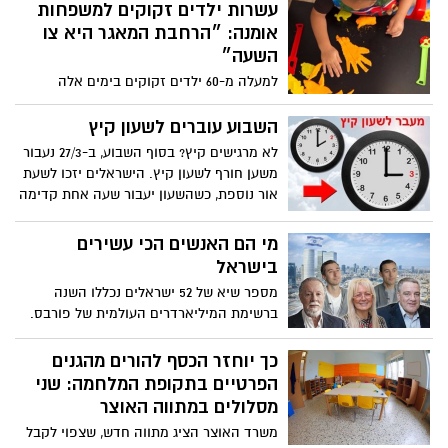
הוארכו ללא שינוי עד ליום שבת, 4 באפריל
עשרות ילדים זקוקים למשפחות
2026, בשעה 20:00. בפיקוד העורף מציינים כי
אומנה: ״הרחבת המאגר היא צו
ימשיכו לבחון בימים הקרובים התאמות
השעה״
אפשריות להמשך, במטרה למצוא את האיזון
למעלה מ-60 ילדים זקוקים בימים אלה
הנדרש בין הצלת חיים לבין קיום שגרת חירום.
למשפחות אומנה ונמצאים בינתיים במסגרות
במידה ויחולו שינויים בהתאם להערכת המצב,
חירום; בארגוני האומנה מעריכים כי המספר
השבוע עוברים לשעון קיץ
המדיניות תעודכן ותפורסם לציבור.
צפוי לזנק עם התייצבות המצב הביטחוני
לא מרגישים קיץ? בסוף השבוע, ב-27/3 נעבור
משען חורף לשעון קיץ. הישראלים יזכו לשעת
אור נוספת, כשהשעון יעבור שעה אחת קדימה
בין חמישי לשישי ב-02:00
מי הם האנשים הכי עשירים
בישראל
מספר שיא של 52 ישראלים נכללו השנה
ברשימת המיליארדרים העולמית של פורבס.
ההון המצרפי של עשירי ישראל הגיע לשיא של
כ-308 מיליארד דולר.
כך יוחזר הכסף להורים מהגנים
הפרטיים בתקופת המלחמה: שני
מסלולים במתווה האוצר
משרד האוצר הציג מתווה חדש, שצפוי לקבל