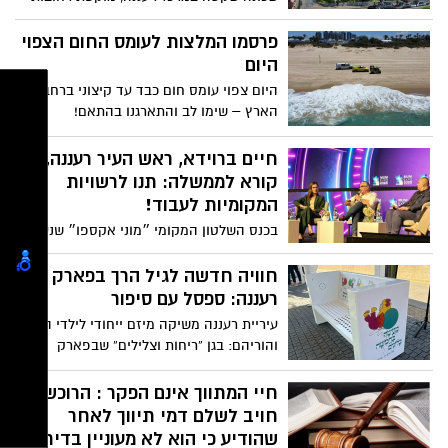
ראשיים, שכמעט איש לא מכיר בשמה הרשמי
– הופכת בשנים האחרונות למוקד של
פרסמו המלצות לעומס החום הצפוי
התחדשות עירונית רחבת היקף. קריית דוד
היום
רמז, לשעבר שכונה מנומנמת עם בניינים
היום צפוי עומס חום כבד עד קיצוני ברחבי
נמוכים ואוכלוסייה ותיקה, הפכה לזירה
הארץ – שימו לב והתארגנו בהתאם!
הלוהטת של יזמי הנדל”ן בעיר. ועדיין –
המחירים בשכונה נמוכים מהממוצע העירוני,
חיים ברוידא, ראש העיר רעננה,
ובמקרים מסוימים אפילו בפער של עשרות
קורא לממשלה: תנו לרשויות
אחוזים.
המקומיות לעבוד!
בכנס השלטון המקומי ״מוני אקספו״ שנערך
היום בתל אביב, השתתף חיים ברוידא, ראש
העיר רעננה, בפאנל ״בין חדרה לגדרה״
חוויה חדשה לגיל הרך בפארק
בהנחיית העיתונאית יונה לייבזון. ההנחה
רעננה: ספסל עם סיפור
שעמדה בבסיס הפאנל היא שבעוד שתמיכת
עיריית רעננה משיקה מיזם ייחודי לילדי העיר
המרכז בעוטף נצרבה בתודעה, המציאות
והוריהם: בגן “ריחות וצלילים” שבפארק
השתנתה במבצע ׳עם כלביא׳, והמרכז עצמו
רעננה, בסמוך לאגם, הוצבו ספסלים
הפך לחזית מותקפת. נשאלה השאלה האם
אינטראקטיביים המשמיעים סיפורי ילדים
חיי המתווך אינם הפקר : הרוכש
לרשויות המרכז יש עדיין את המשאבים לתמוך
בלחיצת כפתור.
חויב לשלם דמי תיווך לאחר
ברשויות החלשות יותר ולהוביל לצמיחה
שהודיע כי הוא לא מעוניין בדירה
לאומית?