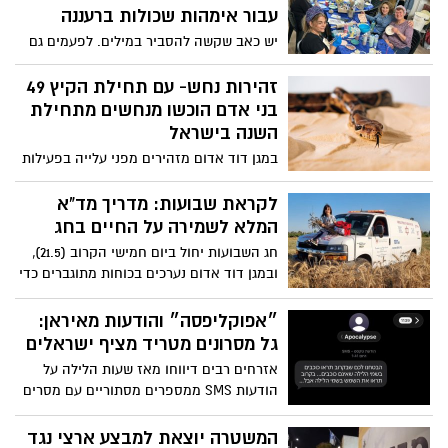
דה פז, שחזר לאחרונה מסבב מילואים חמישי
עבור אימהות שכולות ברעננה
וכבר מתכונן לסבב הבא: "זיהיתי את
יש כאב שקשה להסביר במילים. לפעמים גם
ההתרגשות על פניו של אריה, הסברתי לו על
שנים אחרי האובדן, הלב מחפש דרך אחרת
העבודה ועל כלל מערכות הרכבת, ואני שמח
לפרוק, לזכור ולהחזיק את מה שנשאר. עבור
זהירות נחש- עם תחילת הקיץ 49
שהצלחנו להגשים לו את החלום."
אימהות שכולות רבות, הדרך הזו עוברת דרך
בני אדם הוכשו מנחשים מתחילת
היצירה, דרך צבע, חימר, זכוכית או פסיפס,
השנה בישראל
שמאפשרים לבטא רגשות שלפעמים אי אפשר
במגן דוד אדום מזהירים מפני עלייה בפעילות
לומר בקול
הנחשים עם התחממות מזג האוויר ותחילת
עונת הקיץ. מתחילת השנה ועד היום (24.5),
לקראת שבועות: מדריך מד"א
העניקו צוותי מד"א טיפול רפואי ל־49 בני אדם
המלא לשמירה על החיים בחג
שהוכשו מנחשים ברחבי הארץ — מהם 46
חג השבועות יחול ביום חמישי הקרוב (21.5),
במצב קל, אדם אחד במצב בינוני ושניים
ובמגן דוד אדום נערכים בכוחות מתוגברים כדי
במצב קשה.
לאבטח את המתפללים והמטיילים. לקראת
החג, מפרסם הארגון שורת הנחיות חיוניות
״אפוקליפסה״ והודעות מאיראן:
למניעת אסונות – מטיפול באלרגיות לחלב
גל מסרונים מטריד מציף ישראלים
ועד התמודדות עם זרמי סחף בים וסכנת
אזרחים רבים דיווחו מאז שעות הלילה על
התייבשות.
הודעות SMS ממספרים מסתוריים עם מסרים
מאיימים וניסיונות לעורר פחד ובהלה. חלק
מההודעות נשלחו תחת השם “Apocalypse”
המשטרה יוצאת למבצע ארצי נגד