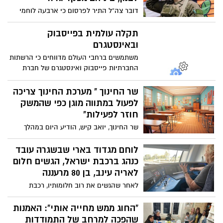
ללמוד, להתעצם ולפתח יכולות חדשות, כאשר
דובר צה”ל התיר לפרסום כי ארבעה לוחמי
אחד האיומים המרכזיים שעל הפרק הוא
צה”ל נפלו במהלך פעילות מבצעית בדרום
הפעלת רחפנים נגד כוחות צה"ל ויישובי
לבנון. בין הנופלים הותר לפרסום שמו של
תקלה עולמית בפייסבוק
העוטף.
סא”ל דור גדליה בן שמחון, בן 32 מקיבוץ בית
ובאינסטגרם
השיטה
משתמשים ברחבי העולם מדווחים כי הרשתות
החברתיות פייסבוק ואינסטגרם של חברת
"מטא" נפלו. בחברה טרם התייחסו לדיווחים.
שר החינוך " מערכת החינוך צריכה
לפעול במתווה מוגן כפי שהמשק
חוזר לפעילות"
שר החינוך, יואב קיש, הודיע היום במהלך
תדרוך כתבים ולאחר סבב התייעצויות עם
בכירי משרד החינוך, ראשי רשויות, נציגי
לוחם מגדוד בארי שבשגרה עובד
המועצות האזוריות ושותפים נוספים, כי
כנהג ברכבת ישראל, הגשים חלום
מדיניות המשרד היא לפעול לחזרה מהירה
לאריה עינב, בן 80 מרעננה
ככל הניתן ללמידה פרונטלית, בכפוף להנחיות
לאחר שהגשים את רוב חלומותיו, רכבת
פיקוד העורף.
ישראל הגשימה לאריה עינב, בן 80 מרעננה,
חלום אחד נוסף - לנסוע בקטר של רכבת
“החוג ממש מחייה אותי”: האמנות
ישראל. מי שליווה אותו היה נהג הרכבת אורן
שהפכה למרחב של התמודדות