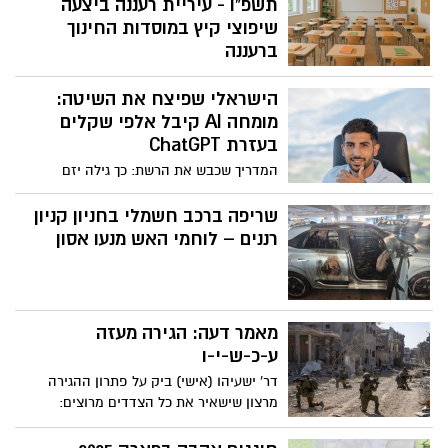
תשפ"ו - עיריית רעננה ביצעה
שיפוצי קיץ במוסדות החינוך
ברעננה
לקראת החזרה לספסל הלימודים יצאה
הישראלי שפיצח את השיטה:
עיריית רעננה במהלך שיפוץ מרחבי לימוד
במוסדות החינוך, הקמת פינות העשרה
מומחה AI קיבל אלפי שקלים
חווייתיות ומרחבים ללמידה פרטנית ושדרוג
בעזרת ChatGPT
חצרות ומגרשי ספורט. תקציב השיפוצים
המדריך שכבש את הרשת: כך גילה יזם
כ-2,450,000 ש"ח
ישראלי את כל ההטבות וההחזרים שמגיעים
לו – באמצעות הכלי החדש של OpenAI
שריפה ברכב חשמלי בחניון קניון
רננים – לוחמי האש מנעו אסון
מאמר דעה: הגירה מעזה
ע-כ-ש-י-ו
דר' ישעיהו (אישי) ביק על פתרון ההגירה
מרצון שישאיר את כל הצדדים מרוצים:
לעזתים יהיו בתים ומזון ולנו יהיה שקט