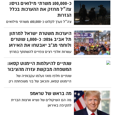
חדשה של האפליקציה באמצעות קישור
כ-100,000 משרתי מילואים גויסו:
מצורף
צה״ל מחזק את ההערכות בכלל
הגזרות
צה״ל נערך לקלוט כ-100,000 משרתי מילואים
ומגביר את מוכנתו בגזרות השונות במבצע
״שאגת הארי״
היערכות משטרת ישראל למרתון
תל אביב 2026: כ-1,000 שוטרים
ולוחמי מג"ב יאבטחו את האירוע
עשרות אלפי רצים צפויים להשתתף במרוץ
שיתקיים ביום שישי, 27.2.2026
שנתיים להיעלמות היימנוט קסאו:
המשפחה מבקשת עזרה מהציבור
שנתיים חלפו מאז נעלמו עקבותיה של
היימנוט קסאו, והכאב של בני משפחתה רק
מתעצם. היום (רביעי) יציינו הוריה ואחיה
שנתיים להיעלמותה שנתיים של געגוע יומיומי,
מה בראש של טראמפ
של לילות ללא שינה ושל שאלות שאין להן
מה הם השיקולים של נשיא ארצות הברית
מענה. בעוד חודשיים בלבד הייתה אמורה
לתקיפה באיראן
היימנוט לחגוג בת מצווה. במקום ההכנות
לחגיגה, בני המשפחה ממשיכים במסע