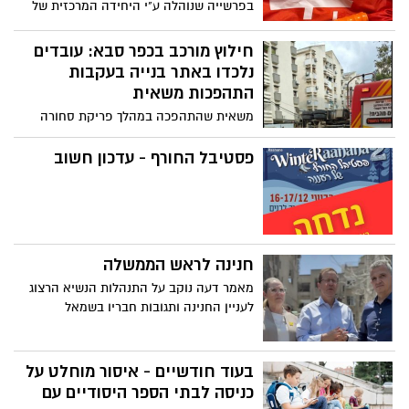
בפרשייה שנוהלה ע"י היחידה המרכזית של
מחוז ת"א
חילוץ מורכב בכפר סבא: עובדים
נלכדו באתר בנייה בעקבות
התהפכות משאית
משאית שהתהפכה במהלך פריקת סחורה
יצרה חשש לקריסת פיגומים; לוחמי האש
פועלים במקום לחילוץ בטוח של העובדים
פסטיבל החורף - עדכון חשוב
חנינה לראש הממשלה
מאמר דעה נוקב על התנהלות הנשיא הרצוג
לעניין החנינה ותגובות חבריו בשמאל
בעוד חודשיים - איסור מוחלט על
כניסה לבתי הספר היסודיים עם