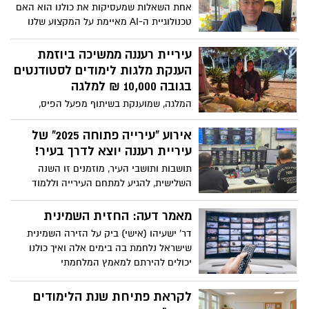
אחת השאלות שמעסיקות את כולנו הוא האם
טכנולוגיית ה-AI מאיימת על המקצוע שלנו
והאם בעתיד תוכל הבינה המלאכותית
להחליף אותנו בעבודה?
עיריית רעננה ממשיכה ביוזמת
הענקת מלגות לימודים לסטודנטים
בגובה 10,000 ₪ למלגה
המלגה, שמוענקת בשיתוף מפעל הפיס,
מיועדת לסטודנטים רעננים שייקחו חלק
בפעילות חברתית למען הקהילה בעיר, ותוצע
אירוע "עירייה פתוחה 2025" של
לראשונה השנה גם לסטודנטים לתואר שני
עיריית רעננה יוצא לדרך בעיר!
ולימודי הנדסאים
תושבות ותושבי העיר, מוזמנים זו השנה
השלישית, להגיע למתחם העירייה וללמוד
מקרוב על העשייה העירונית, בצורה חווייתית
ומהנה בהפנינג יצירה והנאה לכל המשפחה!
מאמר דעה: החזית השמינית
דר' ישעיהו (אישי) ביק על הזירה השמינית
שישראל נלחמת בה בימים אלה ואיך כולנו
יכולים להירתם למאמץ המלחמתי
לקראת פתיחת שנת הלימודים