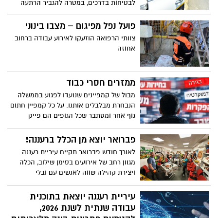
לבטיחות בדרכים, במטרה להגביר הרתעה
למרות הכול, שתיהן מבקשות דבר אחד פשוט:
ולהיאבק בעלייה בתאונות הדרכים, הוצגה
משפחה.
תכנית להחמרה משמעותית בענישה בעבירות
פועל נפל מפיגום – מצבו בינוני
תעבורה. מעבר לזינוק של אלפי שקלים בגובה
צוותי הרפואה הוזעקו לאירוע עבודה ברחוב
הקנסות, מוצעת החמרה מדורגת לנהגים
אחוזה
שייתפסו פעם שנייה ושלישית – כולל ניקוד
גבוה יותר, הזמנות לדין ואף השבתת רכב
ממזרים חסרי כבוד
מבול של קמפיינים שנועדו לפגוע בממשלה
הנבחרת מבלבלים אותנו. על כל קמפיין חתום
גוף אחר ומסתבר שכל הגופים הם פייק
והמקור הוא עמותת עתיד כחול לבן.
פברואר יוצא מן הכלל ברעננה!
לאורך חודש פברואר תקיים עיריית רעננה
מגוון רחב של אירועים בסימן שילוב, הכלה
ויצירת קהילה שווה לאנשים עם ובלי
ומוגבלויות; מידע מלא על האירועים, לוחות
הזמנים והרשמה במוקד קולטיקט רעננה
עיריית רעננה יוצאת בתוכנית
עבודה שנתית לשנת 2026,