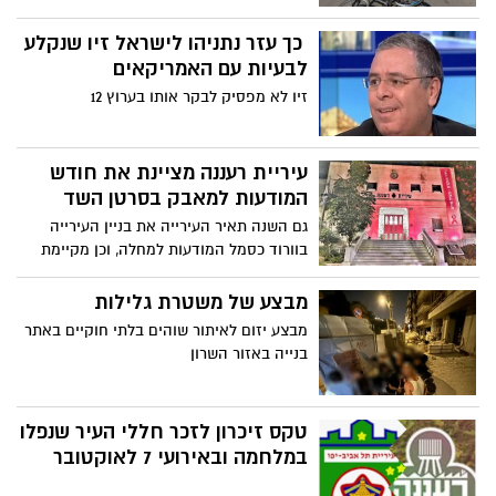
כך עזר נתניהו לישראל זיו שנקלע
לבעיות עם האמריקאים
זיו לא מפסיק לבקר אותו בערוץ 12
עיריית רעננה מציינת את חודש
המודעות למאבק בסרטן השד
גם השנה תאיר העירייה את בניין העירייה
בוורוד כסמל המודעות למחלה, וכן מקיימת
שורת פעילויות קהילתיות, הרצאות וסדנאות
להגברת המודעות לגילוי מוקדם
מבצע של משטרת גלילות
מבצע יזום לאיתור שוהים בלתי חוקיים באתר
בנייה באזור השרון
טקס זיכרון לזכר חללי העיר שנפלו
במלחמה ובאירועי 7 לאוקטובר