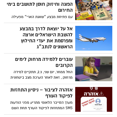
מפרסמים מדריך מצולם ב־8 תמונות עם כלים
הפוגה וחיזוק חוסן לתושבים בימי
פשוטים וברורים להורים – לשמירה על
החירום
ביטחון, חוסן ושלווה גם בזמן חירום
עם פתיחת מבצע ״שאגת הארי״ מפעילה
העירייה פעילויות מקוונות ללא עלות לכל
הגילים ומחלקת ערכות הפוגה במקלטים
אל על יוצאת לדרך במבצע
ובמרחבים המוגנים ברחבי העיר.
להשבת הישראלים ארצה
ומפרסמת את יעדי החילוץ
הראשונים לנתב״ג
בכפוף לאישור המדינה וגופי הביטחון, תיבחן
עוברים ללמידה מרחוק לימים
הפעלת טיסות במטוסי KlasJet מיעדים
קרובים באירופה, לטאבה או לעקבה עבור
הקרובים
לקוחות אל על וסאן דור אל על מודיעה על
החל ממחר, יום שני, 2.3, תתקיים למידה
תחילת ההיערכות למבצע החילוץ שיחל ברגע
מרחוק , זאת לאחר הערכת מצב ביטחונית
שנתב״ג ייפתח לפעילות
שנערכה בהובלת שר החינוך ומנכ"ל משרד
החינוך, ובהתאם להנחיות פיקוד העורף
אזהרה לציבור – ניסיון התחזות
שלפיהן לא תתקיים פעילות חינוכית פיזית,
לפיקוד העורף
נקבע מתווה הלמידה מרחוק לימים הקרובים
מערך הסייבר הלאומי מתריע מפני הודעות
עבור כלל מערכת החינוך.
SMS המתחזות לפיקוד העורף תחת השם
“Oref Alert” המכילות בקשה לעדכן לגרסה