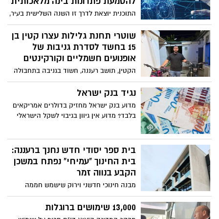
להטמעת פתרונות בינה מלאכותית
התוכנית יוצאת לדרך זו השנה השלישית בעיר,
כהמשך והרחבת מהפכת העיר החכמה,
והובלת חדשנות טכנולוגית בשירות לתושב
שוטרי תחנת גלילות עצרו קטין בן
15 בחשד לסדרת גניבות של
אופנועים חשמליים וקורקינטים
הקטין, תושב רעננה, חשוד בגניבה בתחבולה
באמצעות “נסיעות מבחן”; מעצרו הוארך בבית
המשפט
נגיד בנק ישראל
מדוע בנק ישראל מחזיק בדולרים אמריקאים
בלבד? מדוע אין גיוון בגיבוי לשקל הישראלי
בית ספר יסודי חדש נחנך ברעננה:
בית החינוך "עמיחי" נפתח במשכן
הקבע בנווה זמר
מבנה חינוכי חדשני וירוק שישמש חממה
ליוזמה חברתית, חקר, יצירה וחדשנות
בלמידה – ולפעילות קהילתית בשכונה
13,000 שימושים ברוגלות