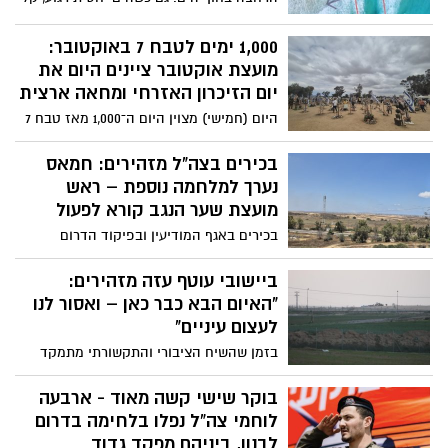
מאוד לטבוע בתוכו. אז מה עושים ברגע
שנסחפים פנימה?
1,000 ימים לטבח 7 באוקטובר:
מועצת אוקטובר ציינים היום את
יום הזיכרון האזרחי ומחאה ארצית
היום (חמישי) מצוין היום ה־1,000 מאז טבח 7
באוקטובר, ומועצת אוקטובר מקיימת יום
זיכרון אזרחי ומחאה ארצי תחת הכותרת
בכירים בצה"ל מזהירים: חמאס
"1,000 ימים של שבעה".
נערך למלחמה נוספת – ראש
מועצת שער הנגב קורא לפעול
בכירים באגף המודיעין ובפיקוד הדרום
הזהירו את הרמטכ"ל כי חמאס ממשיך להיערך
לעימות נוסף מול ישראל. לדבריהם, הארגון
ביישובי עוטף עזה מזהירים:
מייצר מדי חודש מאות מטעני חבלה וטילי
"האיום הבא כבר כאן – ואסור לנו
נ"ט, מגייס מחבלים חדשים ומשקם את
לעצום עיניים"
תשתיותיו התת-קרקעיות ברחבי רצועת עזה.
בזמן שהשיח הציבורי והתקשורתי מתמקד
בצה"ל מעריכים כי יש צורך בחידוש הלחימה,
בעיקר בגזרה הצפונית ובלחימה מול
אולם לפי הדיווחים, בוושינגטון מתנגדים
חיזבאללה, תושבים וגורמי ביטחון בעוטף עזה
בוקר שישי קשה מאוד - ארבעה
למהלך. במקביל, דווח כי חמאס הציב בפני
מביעים דאגה גוברת מהמתרחש מעבר לגדר.
לוחמי צה”ל נפלו בלחימה בדרום
בכירים רוסים תנאים נוקשים בנוגע לסעיף
לדבריהם, ארגוני הטרור ברצועה ממשיכים
לבנון, ביניהם מפקד גדוד
פירוק הארגון מנשקו במסגרת הסכם עתידי.