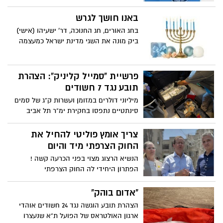
באנו חושך לגרש
בחג האורים, חג החנוכה, דר' ישעיהו (אישי)
ביק מונה את השגי מדינת ישראל כמעצמה
פרשיית "סמייל קליניק": הצהרת
תובע נגד 7 חשודים
מיליוני דולרים במזומן ועשרות ק"ג של סמים
סינתטיים נתפסו בחקירת ימ"ר תל אביב
צריך אומץ פוליטי להחיל את
החוק הצרפתי מיד והיום
הנשיא הרצוג מצוי בפני הכרעה קשה !
הפתרון היחידי לה החוק הצרפתי
"אדום בוהק"
הצהרת תובע הוגשה נגד 24 חשודים אוהדי
ארגון האולטראס של הפועל ת"א שנעצרו