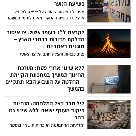
וכללו איומים מרומזים והודעות בסגנון לוחמה
פשיעת הנוער
פסיכולוגית. גורמי סייבר מזהירים: לא ללחוץ
מפכ״ל המשטרה הורה על יציאה למבצע
על קישורים, לא להשיב להודעות — ולחסום
ארצי נגד פשיעת הנוער: מאות לוחמי המשמר
מיד את המספרים
הלאומי של מג״ב, תגבור כוחות בשטח, פריסה
רחבה במוקדי חיכוך ופעילות ממוקדת נגד
לקראת ל״ג בעומר 2026: צו איסור
מחוללי פשיעה
הדלקת מדורות ברחבי הארץ –
חוגגים באחריות
נציב כבאות והצלה חתם על צו האוסר
הדלקת מדורות והבערת אש בכל רחבי הארץ,
החל מתאריך 3 במאי ועד ל-30 ביוני בחצות.
ללא שינוי אחרי פסח: מערכת
ההחלטה התקבלה בשל תנאים קיצוניים
החינוך תמשיך במתכונת הקיימת
המעלים באופן משמעותי את הסיכון
– החלטה על השבוע הבא תתקיים
להתפתחות שריפות, לצד שיקולי בטיחות
בהמשך
והגנה על היערות והשטחים הפתוחים.
ביום חמישי ושישי הקרובים הלימודים יתקיימו
ליל סדר בצל המלחמה: הנחיות
בהתאם למתווה של ערב החג ובכפוף להנחיות
פיקוד העורף; במקביל נבחנת חזרה הדרגתית
פיקוד העורף ישארו ללא שינוי גם
ללמידה פיזית בהיקף של עד 50%
בחג
מהתלמידים כבר משבוע הבא
מדיניות ההתגוננות הנוכחית תישאר בתוקף
ותחול גם במהלך ערב ליל הסדר. ההנחיות