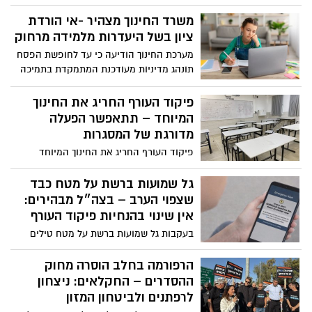
אישור בקרוב, ומציע שני מסלולים
להתמודדות עם המשבר במעונות היום והגנים
משרד החינוך מצהיר -אי הורדת
הפרטיים שנסגרו מאז פרוץ המלחמה עם
ציון בשל היעדרות מלמידה מרחוק
איראן בעוד ההורים ממשיכים לשלם
מערכת החינוך הודיעה כי עד לחופשת הפסח
והמסגרות אינן פועלות.
תונהג מדיניות מעודכנת המתמקדת בתמיכה
אישית בתלמידים ובהתחשבות במצבים
מורכבים.
פיקוד העורף החריג את החינוך
המיוחד – תתאפשר הפעלה
מדורגת של המסגרות
פיקוד העורף החריג את החינוך המיוחד
ותתאפשר הפעלה מדורגת של מסגרות החינוך
גל שמועות ברשת על מטח כבד
שצפוי הערב – בצה״ל מבהירים:
אין שינוי בהנחיות פיקוד העורף
בעקבות גל שמועות ברשת על מטח טילים
כבד הצפוי לכאורה הערב, בצה״ל ובפיקוד
העורף מבקשים להרגיע את הציבור: אין שינוי
הרפורמה בחלב הוסרה מחוק
בהנחיות. דובר צה״ל תא״ל אפי דפרין הדגיש
ההסדרים – החקלאים: ניצחון
כי הצבא ערוך בהגנה חזקה וקרא לציבור
לרפתנים ולביטחון המזון
להסתמך רק על הודעות רשמיות ולהמשיך