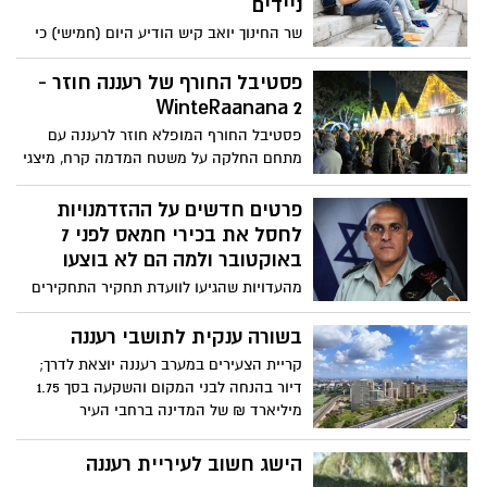
ניידים
שר החינוך יואב קיש הודיע היום (חמישי) כי
ממחציתה השנייה של שנת הלימודים תשפ"ו,
החל מתאריך 2 בפברואר 2026 - ייפרדו
פסטיבל החורף של רעננה חוזר -
תלמידי היסודי מהטלפונים הניידים כבר
WinteRaanana 2
בשער בית הספר. מדובר בהרחבת ההחלטה
פסטיבל החורף המופלא חוזר לרעננה עם
משנת 2019, שאסרה על שימוש בטלפונים
מתחם החלקה על משטח המדמה קרח, מיצגי
ניידים בשיעורים בבתי הספר. כעת, גם
אור, הופעות חיות, שוק לילה ואטרקציות לכל
בהפסקות וגם לפני השיעור הראשון, הילדים
המשפחה
פרטים חדשים על ההזדמנויות
לא יבהו במסכים.
לחסל את בכירי חמאס לפני 7
באוקטובר ולמה הם לא בוצעו
מהעדויות שהגיעו לוועדת תחקיר התחקירים
שהקים הרמטכ"ל לבדיקת לקחי ה7
באוקטובר, בראשותו של אלוף (במיל') סמי
בשורה ענקית לתושבי רעננה
תורג'מן עולה התוכניות המבצעיות של פיקוד
קריית הצעירים במערב רעננה יוצאת לדרך;
הדרום לחסל את מוחמד דף ויחיא סינוואר
דיור בהנחה לבני המקום והשקעה בסך 1.75
ומכת פתע יזומה ואנושה לחמאס, כבר בשנת
מיליארד ₪ של המדינה ברחבי העיר
2022 (שנה לפני מתקפת החאמס על ישראל)
אך מדיניות ראש הממשלה הייתה – " לעשות
הישג חשוב לעיריית רעננה
הכול כדי שעזה תישאר משנית ושקטה, כמעט