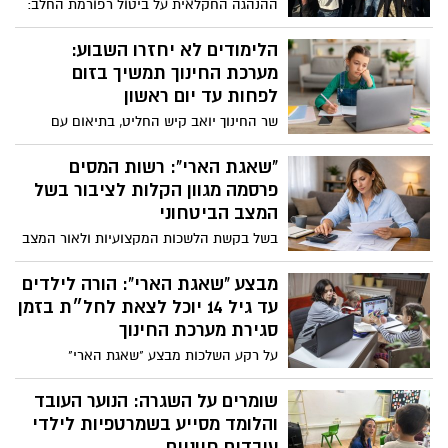
ההנהגה החקלאית על ביטול רפורמת החלב:
להישמע להנחיות פיקוד העורף
״זו העת להצדיע לחקלאי ישראל שלמרות
הסיכון ממשיכים כל העת בכל רחבי הארץ
הלימודים לא יחזרו השבוע:
לספק תוצרת טרייה לאזרחי ישראל״
מערכת החינוך תמשיך בזום
לפחות עד יום ראשון
שר החינוך יואב קיש החליט, בתיאום עם
פיקוד העורף, לדחות את הפעלת “המתווה
הצהוב” בעקבות עליית האיומים והשיגורים.
"שאגת הארי": רשות המסים
המשמעות: לא יתקיימו לימודים פיזיים
פרסמה מגוון הקלות לציבור בשל
במוסדות החינוך בכל רחבי הארץ עד סוף
המצב הביטחוני
השבוע. במשרד החינוך מעריכים כי חזרה
בשל בקשת הלשכות המקצועיות ולאור המצב
מדורגת ללימודים תישקל בתחילת השבוע
הביטחוני בו שרויה המדינה בעקבות מבצע
הבא – בכפוף להערכת מצב ביטחונית
"שאגת הארי", ועל מנת להקל על הציבור,
מבצע "שאגת הארי": הורה לילדים
הורה מנהל רשות המסים, שי אהרונוביץ', על
עד גיל 14 יוכל לצאת לחל״ת בזמן
מתן מספר הקלות
סגירת מערכת החינוך
על רקע השלכות מבצע "שאגת הארי"
והפגיעה בפעילות המשק, שר האוצר בצלאל
סמוטריץ' הודיע כי במסגרת מתווה הפיצויים
שומרים על השגרה: הנוער העובד
שמגבש משרד האוצר, משפחות עם ילדים
והלומד מסייע בשמרטפיות לילדי
מתחת לגיל 14 בכל רחבי הארץ יוכלו לאפשר
עובדים חיוניים