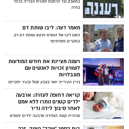
במאבק נגד הרחבת תוכנית הבנייה בכפר
בכל מחיר" – המסר היה ברור – "לא ליזום
בתיה
מהלך בעזה בימים של רגיעה".
מאמר דעה: ליבו שותת דם
האם ליבו של הנשיא הרצוג שותת דם רק
במקרים מסוימים?
רעננה מציינת את חודש המודעות
לשוויון זכויות לאנשים עם
מוגבלויות
בניין העירייה יואר בצבע סגול ובעיר יתקיימו
שורת אירועי תרבות ופנאי בסימן הכלה ושוויון
חברתי
קריאה דחופה לעזרה: ארבעה
ילדים קטנים נותרו ללא אמם
לאחר סיבוך לידה נדיר
טרגדיה קשה הותירה ארבעה ילדים יתומים
מאמם, מרת אביטל מרגי ע״ה, שנפטרה בגיל
31 לאחר סיבוך לידה נדיר וקשה. אביטל, אם
בית הספר "שקד" רעננה, זכה