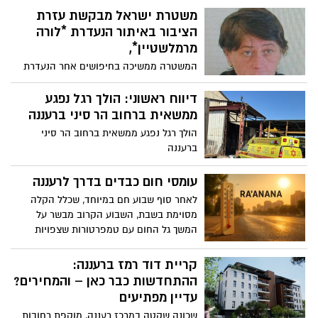
היום הופכת רשמית למפלגת ההשתמטות.
להפגנות היום בשעות אחה״צ
משטרת ישראל מבקשת עזרת
ח״כ אביגדור ליברמן: זהו יום שחור לציונות
הציבור באיתור הנעדרת *לורה
ולליכוד
מרמלשטיין*,
המשטרה ממשיכה בחיפושים אחר הנעדרת
לורה מרמלשטיין, בת 52 תושבת אשדוד. ביום
שישי ביקשה המשטרה את עזרת הציבור,
דיווח ראשוני: הולך רגל נפגע
לאחר שנותק הקשר עימה מזה מספר ימים.
ממשאית ברחוב הר סיני ברעננה
במשטרה שבים קוראים לעזרת הציבור
הולך רגל נפגע ממשאית ברחוב הר סיני
בחיפושים אחריה
ברעננה
עומסי חום כבדים בדרך לרעננה
לאחר סוף שבוע חם במיוחד, שכלל הקלה
מסוימת בשבת, השבוע הקרוב מבשר על
המשך גל החום עם טמפרטורות שצפויות
לטפס עוד יותר - ועומסי חום שילכו ויתעצמו,
בעיקר באמצע השבוע.
קריית דוד רמז ברעננה:
ההתחדשות כבר כאן – והמחירים?
עדיין מפתיעים
שכונה שקטה במרכז רעננה, מוקפת רחובות