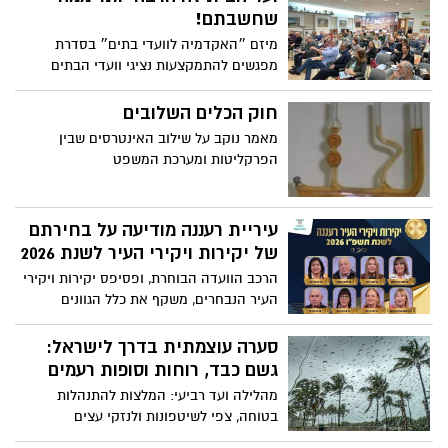
תושבים, בחמש השנים האחרונות (2020–
שחשבתם!
2024), בערים שמונות מעל 50 אלף תושבים.
מיזם ״האקדמיה לוועדי בתים״ בסדרת
מפגשים להתמקצעות נציגי וועדי הבתים
ברעננה
חוק הכלים השלובים
מאמר נוקב על שילוב האינטרסים שבין
הפרקליטות ומערכת המשפט
עיריית רעננה מודיעה על בחירתם
של יקירות ויקירי העיר לשנת 2026
הרכב הוועדה הבוחרת, ופסיפס יקירות ויקירי
העיר הנבחרים, משקף את כלל הגוונים
והזרמים בחברה הרעננית, ואת פניה היפים
של העיר
סערה עוצמתית בדרך לישראל:
גשם כבד, רוחות וסופות רעמים
מהלילה ועד רביעי: המלצות להתנהלות
בטוחה, צפי לשיטפונות ולנזקי עצים