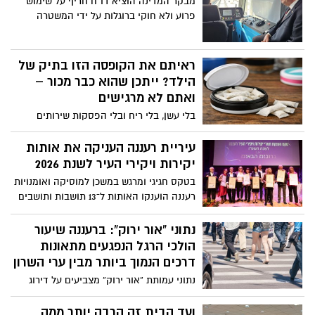
מבקר המדינה הוציא דו"ח חריף על שימוש
פרוע ולא חוקי ברוגלות על ידי המשטרה
ראיתם את הקופסה הזו בתיק של
הילד? ייתכן שהוא כבר מכור –
ואתם לא מרגישים
בלי עשן, בלי ריח ובלי הפסקות שירותים
חשודות: שקיות הניקוטין הן ההתמכרות
השקטה החדשה שמחלחלת לבתי הספר –
עיריית רעננה העניקה את אותות
מתחת לאף של ההורים והמורים גם יחד.
יקירות ויקירי העיר לשנת 2026
בעמותת אל סם מזהירים: מדובר בתופעה
בטקס חגיגי ומרגש במשכן למוסיקה ואומנויות
מסוכנת שמתפשטת במהירות בקרב בני נוער.
רעננה הוענקו האותות ל־13 תושבות ותושבים
על פועלם הציבורי ותרומתם רבת השנים לעיר
ולתושביה
נתוני “אור ירוק”: ברעננה שיעור
הולכי הרגל הנפגעים מתאונות
דרכים הנמוך ביותר מבין ערי השרון
נתוני עמותת “אור ירוק” מצביעים על דירוג
הערים שבהן נפגע מספר הולכי הרגל הגבוה
ביותר בתאונות דרכים, ביחס לכל 1,000
ועד הבית זה הרבה יותר ממה