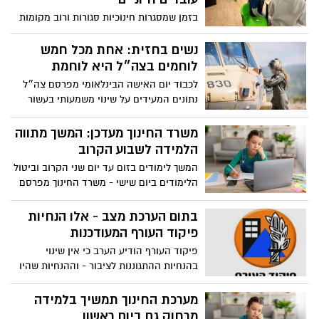
לאחד ההורים לצאת לחל״ת כל עוד מערכת
בזמן שמסגרות חינוכיות סגורות ורוב מקומות
החינוך סגורה.
העבודה אינם פועלים כסדרם, ישנם הורים
שממשיכים להתייצב מדי יום לעבודתם,
נשים בחזית: אחת מכל חמש
במערכת הבריאות, במערכת הביטחון,
לוחמים בצה״ל היא לוחמת
בשירותי הרווחה ובשירותים ציבוריים נוספים.
לכבוד יום האישה הבינלאומי מפרסם צה״ל
עבור אותם הורים, מסגרת לילדים אינה רק
נתונים המעידים על שינוי משמעותי בעשור
פתרון לוגיסטי, אלא צורך חיוני המאפשר את
האחרון: שיעור הנשים בתפקידי לחימה גדל
המשך פעילותם ואת כוח העמידה של החברה
פי שלושה, כ-20% ממערך הלחימה מורכב
משרד החינוך מעדכן: המשך מתווה
בתקופת מלחמה.
מנשים וכ-90% מהתפקידים בצבא פתוחים
הלמידה לשבוע הקרוב
בפניהן. גם במבצע “שאגת הארי” הן
המשך לימודים בזום עד יום שני הקרוב וביטול
משתתפות בחזיתות רבות – באוויר, בים,
הלימודים ביום שישי - משרד החינוך מפרסם
במודיעין ובמערך המילואים
את מתווה למידה לשבוע הקרוב, שאמור
להתעדכן שוב ביום שני השבוע
בתום הערכת מצב - אלו הנחיות
פיקוד העורף המעודכנות
פיקוד העורף הודיע הערב כי אין שינוי
בהנחיות ההתגוננות לציבור - וההנחיות שהיו
תקפות עד מוצ״ש יימשכו
מערכת החינוך תמשיך בלמידה
מרחוק גם ביום ראשון