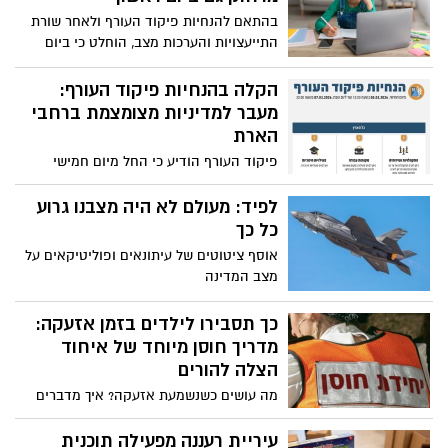
בהתאם להנחיות פיקוד העורף ולאחר שורת
התייעצויות והערכות מצב, הוחלט כי ביום
ראשון (8.3) תמשיך מערכת החינוך לפעול
במתכונת של למידה מרחוק בכל מוסדות
הקלה בהנחיות פיקוד העורף:
החינוך.
מעבר למדיניות מצומצמת ברחבי
הארת
פיקוד העורף הודיע כי החל מיום חמישי
בצהריים יעודכנו הנחיות ההתגוננות בכל
הארץ. במסגרת העדכון תותר פעילות
לפיד: מעולם לא היה מצבנו גרוע
במקומות עבודה והתקהלויות מוגבלות, אך
כל כך
מערכת החינוך תישאר סגורה בשלב זה.
אוסף ציטוטים של עיתונאים ופוליטיקאים על
ההנחיות יהיו בתוקף עד מוצאי שבת
מצב המדינה
כך תסבירו לילדים בזמן אזעקה:
מדריך חוסן מיוחד של איחוד
הצלה להורים
מה עושים כשנשמעת אזעקה? איך מדברים
עם הילדים על הפחד? ואיך שומרים על רוגע
בתוך דקות של מתח? באיחוד הצלה
עיריית רעננה מפעילה תוכנית