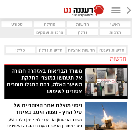
ראשי
חדשות
קהילה
ספורט
תרבות
נדל"ן
צרכנות ועסקים
חדשות רעננה
חדשות ארציות
חדשות נדל"ן
פלילי
חדשות
משרד הבריאות באזהרה חמורה -
אל תשמשו במוצרי החלקת
השיער האלה, בהם התגלו חומרים
אסורים לשימוש
לאחר בדיקות מעבדה שבוצעו למוצרים
ניסוי מוצלח אחר הצוהריים של
שנתפסו בתשעה סניפי רשת "מרכז
ההחלקות", מזהיר משרד הבריאות מפני
טיל החץ - נצפה היטב באיזור
שימוש במוצרי החלקה ושמפו שאינם רשומים
משרד הביטחון הודיע כי לפני זמן קצר בוצע
כחוק. בחלק מהמוצרים נמצאה חומצה
ניסוי מתוכנן מראש במערכת ההגנה האווירית
גליאוקסילית האסורה לשימוש בהחלקות