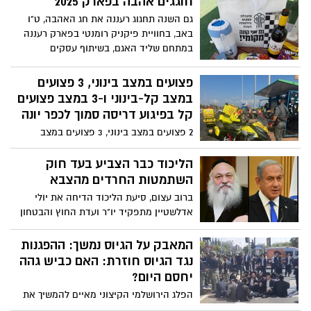
חוגגים אהבה בפארק 2025
גם השנה תחגוג רעננה את חג האהבה, ט"ו
באב, בחוויית פיקניק רומנטי בפארק רעננה
במתחם שליד האגם, בשיתוף עסקים
מקומיים.
פצועים במצב בינוני, 3 פצועים
במצב קל-בינוני ו-3 במצב פצועים
קל בפיגוע דריסה סמוך לכפר יונה
2 פצועים במצב בינוני, 3 פצועים במצב
קל-בינוני ו-3 במצב פצועים קל בפיגוע דריסה
סמוך לכפר יונה
הליכוד כבר הצביע בעד חוק
השתמטות החרדים מהצבא
ברוב עצום, סיעת הליכוד הדיחה את יולי
אדלשטיין מתפקיד יו"ר ועדת החוץ והבטחון
לאחר שמנע את קידום חוק ההשתמטות
מהצבא של החרדים, לפי הנוסח שהחרדים
המאבק על הגיוס נמשך: ההפגנות
בקשו. הסיעות החרדיות פנו לנתניהו ובקשו
נגד הגיוס חוזרת: האם כביש גהה
שימנה מטעם הליכוד את ח"כ ביסמוט וכך
יחסם היום?
נעשה. עתה ניתן להריץ את חוק ההשתמטות
הפלג הירושלמי הקיצוני מאיים להמשיך את
בלי כל הפרעות. נפתלי בנט: "מפלגת הליכוד
המאבק נגד הגיוס. הערכות ראשוניות