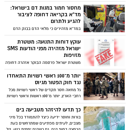
“חץ”, בשיתוף צה”ל והתעשייה האווירית.
שיער, ובמוצרים נוספים התגלה פורמאלדהיד
בשלב זה לא נמסרו פרטים נוספים על מהות
מחסור חמור במנות דם בישראל:
- חומר המוגדר כמסרטן
הניסוי או תוצאותיו, אך במשרד הביטחון ציינו
מד”א בקריאה דחופה לציבור
כי מידע נוסף יפורסם במהלך השעות
להגיע ולתרום
הקרובות
במד”א מזהירים כי מלאי הדם בבנק הדם
הלאומי נמצא ברמה נמוכה ומדאיגה, בעוד
הצורך במנות דם עבור חולי סרטן, יולדות,
עוקץ דוחות התנועה: משטרת
פצועי תאונות דרכים, פצועי צה”ל ומטופלים
ישראל מזהירה מפני הודעות SMS
נוספים נמשך ללא הפסקה
מזויפות
משטרת ישראל פרסמה הבוקר אזהרה דחופה
לנהגים ולכלל הציבור, בעקבות גל הודעות
טקסט (SMS) כוזבות המתחזות לדרישת
יותר מ־100 ראשי רשויות התאחדו
תשלום ממרכז קנסות התנועה. המטרה: גניבת
נגד חוק הפטור מגיוס
פרטי אשראי ומידע אישי.
גל מחאה חסר תקדים של ראשי רשויות מכל
רחבי הארץ, יותר מ־100 ראשות וראשי רשויות
חתמו על גילוי דעת משותף הקורא לעצור את
החקיקה שתאפשר, לדבריהם, השתמטות
כך תדעו להיזהר מטביעה בים
משירות צבאי ותפגע בעקרון השוויון בנטל.
בורות וחוסר ידיעה כיצד להתמודד בכל מיני
מצבים, לעיתים מפתיעים שמתרחשים בעת
הרחצה בחוף הים. גם כשהים יחסית רגוע, קל