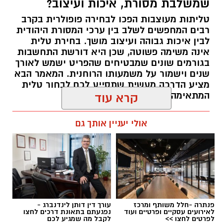
שמשלבת מסורת, איכות ועיצוב?
טליתות מעוצבות הפכו לבחירה פופולרית בקרב
רבים המחפשים לשלב בין ערכי המסורת היהודית
לבין איכות גבוהה ועיצוב מושך. בחירת טלית
אינה משימה פשוטה, שכן היא דורשת התחשבות
בגורמים שונים שמבטיחים שהפריט ישמש לאורך
שנים וישמור על משמעותו הרוחנית. המאמר הבא
מציע הדרכה מעשית שתסייע לכם לבחור טלית
המתאימה לצרכים האישיים שלכם.
קרא עוד
תוכן שיווקי / 08:28 14.07.26
אולי יעניין אותך גם
תגים:
טליתות מעוצבות
פנתרה -חלל משותף ומרכז
עורך דין דותן לינדנברג -
לאירועים עסקיים ופרטיים ועוד
נפגעתם בתאונת דרכים לחצו
לפרטים לחצו >>
לקבל מה שמגיע לכם