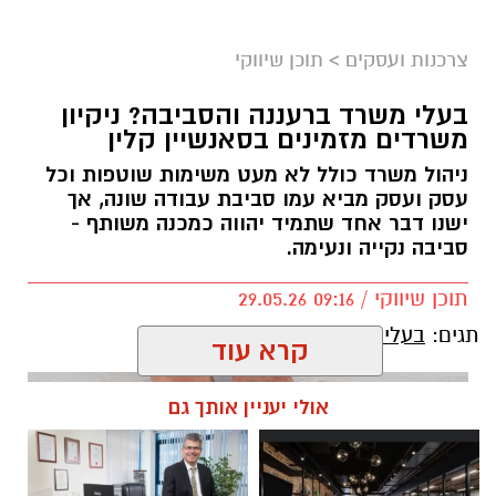
צרכנות ועסקים
>
תוכן שיווקי
בעלי משרד ברעננה והסביבה? ניקיון
משרדים מזמינים בסאנשיין קלין
ניהול משרד כולל לא מעט משימות שוטפות וכל
יח"צ רקמת המלך
עסק ועסק מביא עמו סביבת עבודה שונה, אך
ישנו דבר אחד שתמיד יהווה כמכנה משותף -
כאשר בוחנים טליתות מעוצבות חשוב להבין שהן
סביבה נקייה ונעימה.
אינן רק פריט לבוש אלא סמל עמוק של זהות וקשר
תוכן שיווקי / 09:16 29.05.26
למסורת. אנשים רבים מחפשים טלית שתשלב בין
הדפוסים הקלאסיים לבין נגיעות עיצוביות עדינות
תגים:
בעלי משרד ברעננה והסביבה
קרא עוד
שמתאימות לשימוש יומיומי או לאירועים מיוחדים.
כך ניתן ליהנות מפריט שמרגיש גם אותנטי וגם
אולי יעניין אותך גם
רלוונטי להווה. בנוסף, טלית מעוצבת יכולה לשמש
כמתנה משמעותית לאירועים כמו בר מצווה או
חתונה, ולהעביר מסר של כבוד והערכה לדורות.