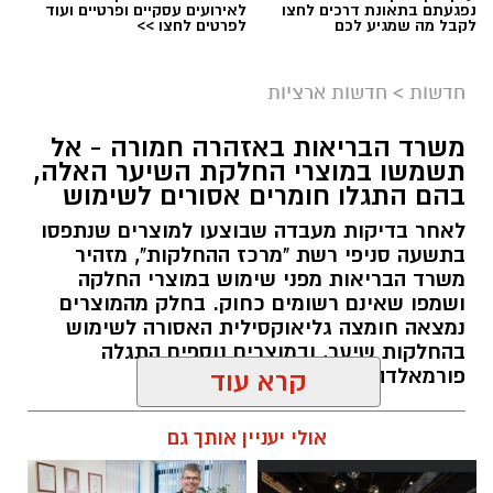
נפגעתם בתאונת דרכים לחצו
לאירועים עסקיים ופרטיים ועוד
לקבל מה שמגיע לכם
לפרטים לחצו >>
חדשות
>
חדשות ארציות
משרד הבריאות באזהרה חמורה - אל
תשמשו במוצרי החלקת השיער האלה,
בהם התגלו חומרים אסורים לשימוש
לאחר בדיקות מעבדה שבוצעו למוצרים שנתפסו
בתשעה סניפי רשת "מרכז ההחלקות", מזהיר
משרד הבריאות מפני שימוש במוצרי החלקה
ושמפו שאינם רשומים כחוק. בחלק מהמוצרים
נמצאה חומצה גליאוקסילית האסורה לשימוש
בהחלקות שיער, ובמוצרים נוספים התגלה
פורמאלדהיד - חומר המוגדר כמסרטן
קרא עוד
מנהל האתר / 08:59 07.08.26
אולי יעניין אותך גם
תגים:
משרד הבריאות
,
חומרים מסוכנים
,
מרכז
ההחלקות