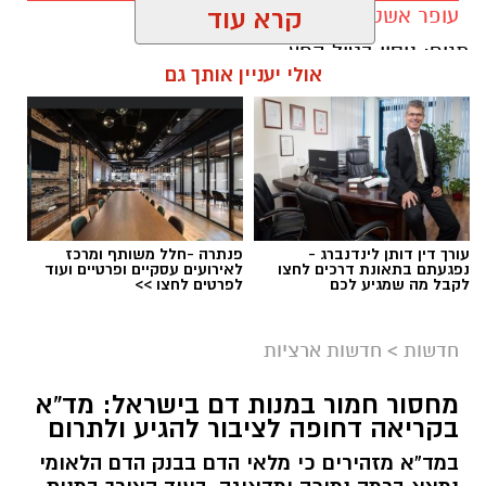
עופר אשטוקר / 08:20 06.08.26
קרא עוד
ההחלקות".
תגים:
ניסוי בטיל החץ
אולי יעניין אותך גם
האזהרה מתפרסמת לאחר שבדיקות מעבדה
הושלמו לכלל המוצרים שנאספו במהלך המבצע,
ובהמשך להודעת משרד הבריאות שפורסמה בחודש
יולי.
בין המוצרים שנמצאו ואינם רשומים במאגרי משרד
הבריאות, ולכן חל איסור לשווקם:
עורך דין דותן לינדנברג -
פנתרה -חלל משותף ומרכז
נפגעתם בתאונת דרכים לחצו
לאירועים עסקיים ופרטיים ועוד
לקבל מה שמגיע לכם
לפרטים לחצו >>
PROTEIN + MINERAL PREMIUM HAIR
STRAIGHTENING
חדשות
>
חדשות ארציות
Protein Mineral Premium Pre Treatment
Shampoo
מחסור חמור במנות דם בישראל: מד”א
בקריאה דחופה לציבור להגיע ולתרום
אילוסטרציה ניסוי בחץ
בנוסף, נמצא כי המוצר
HYDRO KERATIN PRO
במד”א מזהירים כי מלאי הדם בבנק הדם הלאומי
HAIR STRAIGHTENING GEL
, שאף הוא אינו רשום
משרד הביטחון, צה”ל והתעשייה האווירית ביצעו