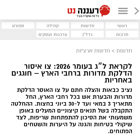
ראשי
חדשות
קהילה
ספורט
תרבות
נדל"ן
צרכנות ועסקים
חדשות
>
חדשות ארציות
לקראת ל״ג בעומר 2026: צו איסור
הדלקת מדורות ברחבי הארץ – חוגגים
באחריות
נציב כבאות והצלה חתם על צו האוסר הדלקת
מדורות והבערת אש בכל רחבי הארץ, החל
מתאריך 3 במאי ועד ל-30 ביוני בחצות. ההחלטה
התקבלה בשל תנאים קיצוניים המעלים באופן
משמעותי את הסיכון להתפתחות שריפות, לצד
שיקולי בטיחות והגנה על היערות והשטחים
הפתוחים.