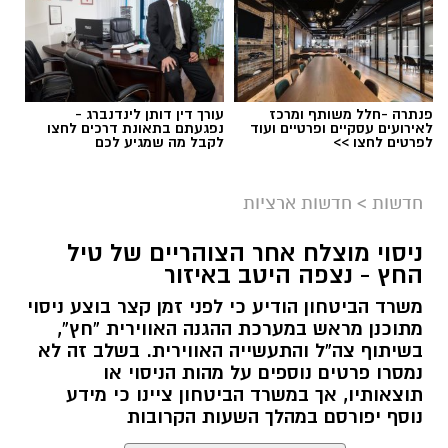
פנתרה -חלל משותף ומרכז
עורך דין דותן לינדנברג -
לאירועים עסקיים ופרטיים ועוד
נפגעתם בתאונת דרכים לחצו
לפרטים לחצו >>
לקבל מה שמגיע לכם
חדשות
>
חדשות ארציות
ניסוי מוצלח אחר הצוהריים של טיל
החץ - נצפה היטב באיזור
משרד הביטחון הודיע כי לפני זמן קצר בוצע ניסוי
מתוכנן מראש במערכת ההגנה האווירית “חץ”,
צילומים: משרד הבריאות
בשיתוף צה”ל והתעשייה האווירית. בשלב זה לא
נמסרו פרטים נוספים על מהות הניסוי או
משרד הבריאות פרסם אזהרה לציבור מפני שימוש
תוצאותיו, אך במשרד הביטחון ציינו כי מידע
נוסף יפורסם במהלך השעות הקרובות
במוצרי שיער נוספים שנתפסו במסגרת מבצע
פיקוח שנערך בתשעה סניפי רשת "מרכז