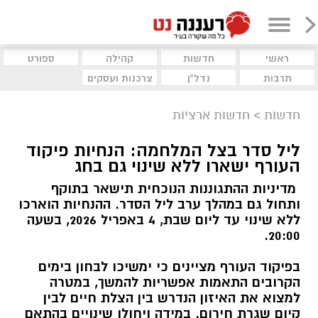
ראשי
חדשות
קהילה
ספורט
תרבות
נדל"ן
צרכנות ועסקים
חדשות
>
חדשות ארציות
ליל סדר בצל המלחמה: הנחיות פיקוד
העורף ישארו ללא שינוי גם בחג
מדיניות ההתגוננות הנוכחית תישאר בתוקף
ותחול גם במהלך ערב ליל הסדר. ההנחיות הוארכו
ללא שינוי עד ליום שבת, 4 באפריל 2026, בשעה
20:00.
בפיקוד העורף מציינים כי ימשיכו לבחון בימים
הקרובים התאמות אפשריות להמשך, במטרה
למצוא את האיזון הנדרש בין הצלת חיים לבין
קיום שגרת חירום. במידה ויחולו שינויים בהתאם