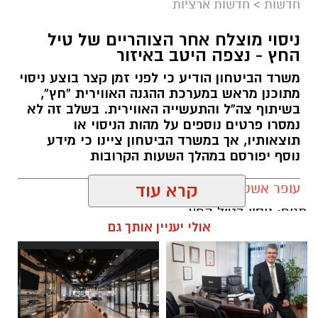
חדשות
>
חדשות ארציות
ניסוי מוצלח אחר הצוהריים של טיל
החץ - נצפה היטב באיזור
משרד הביטחון הודיע כי לפני זמן קצר בוצע ניסוי
מתוכנן מראש במערכת ההגנה האווירית “חץ”,
בשיתוף צה”ל והתעשייה האווירית. בשלב זה לא
נמסרו פרטים נוספים על מהות הניסוי או
תוצאותיו, אך במשרד הביטחון ציינו כי מידע
נוסף יפורסם במהלך השעות הקרובות
עופר אשטוקר / 08:20 06.08.26
קרא עוד
תגים:
ניסוי בטיל החץ
אולי יעניין אותך גם