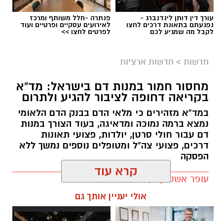
עורך דין דותן לינדנברג -
פנתרה -חלל משותף ומרכז
נפגעתם בתאונת דרכים לחצו
לאירועים עסקיים ופרטיים ועוד
לקבל מה שמגיע לכם
לפרטים לחצו >>
חדשות
>
חדשות ארציות
מחסור חמור במנות דם בישראל: מד”א
בקריאה דחופה לציבור להגיע ולתרום
אילוסטרציה ניסוי בחץ
במד”א מזהירים כי מלאי הדם בבנק הדם הלאומי
משרד הביטחון, צה”ל והתעשייה האווירית ביצעו
נמצא ברמה נמוכה ומדאיגה, בעוד הצורך במנות
לפני זמן קצר ניסוי מתוכנן מראש במערכת ההגנה
דם עבור חולי סרטן, יולדות, פצועי תאונות
דרכים, פצועי צה”ל ומטופלים נוספים נמשך ללא
האווירית “חץ”.
הפסקה
בהודעה קצרה שפרסם משרד הביטחון נמסר כי
עופר אשטוקר / 09:20 05.08.26
מדובר בניסוי שתוכנן מראש, וכי בשלב זה לא
קרא עוד
תגים:
מד״א
,
תרומת דם
,
בנק הדם
יימסרו פרטים נוספים על מהלכו או על מטרותיו.
במשרד הוסיפו כי פרטים נוספים צפויים להתפרסם
אולי יעניין אותך גם