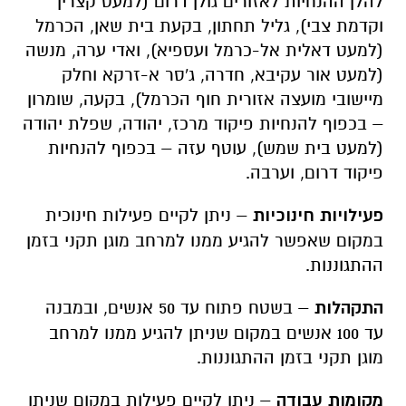
להלן ההנחיות לאזורים גולן דרום (למעט קצרין
וקדמת צבי), גליל תחתון, בקעת בית שאן, הכרמל
(למעט דאלית אל-כרמל ועספיא), ואדי ערה, מנשה
(למעט אור עקיבא, חדרה, ג'סר א-זרקא וחלק
מיישובי מועצה אזורית חוף הכרמל), בקעה, שומרון
– בכפוף להנחיות פיקוד מרכז, יהודה, שפלת יהודה
(למעט בית שמש), עוטף עזה – בכפוף להנחיות
פיקוד דרום, וערבה.
פעילויות חינוכיות
–
ניתן לקיים פעילות חינוכית
במקום שאפשר להגיע ממנו למרחב מוגן תקני בזמן
ההתגוננות
.
התקהלות
–
בשטח פתוח עד 50 אנשים, ובמבנה
עד 100 אנשים במקום שניתן להגיע ממנו למרחב
מוגן תקני בזמן ההתגוננות
.
מקומות עבודה
–
ניתן לקיים פעילות במקום שניתן